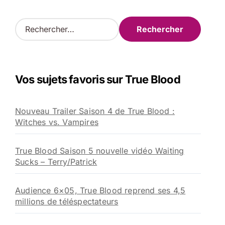
R
e
c
h
e
Vos sujets favoris sur True Blood
r
c
h
Nouveau Trailer Saison 4 de True Blood :
e
Witches vs. Vampires
r
:
True Blood Saison 5 nouvelle vidéo Waiting
Sucks – Terry/Patrick
Audience 6×05, True Blood reprend ses 4,5
millions de téléspectateurs