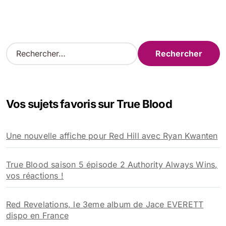
R
e
c
h
e
Vos sujets favoris sur True Blood
r
c
h
Une nouvelle affiche pour Red Hill avec Ryan Kwanten
e
r
True Blood saison 5 épisode 2 Authority Always Wins,
:
vos réactions !
Red Revelations, le 3eme album de Jace EVERETT
dispo en France