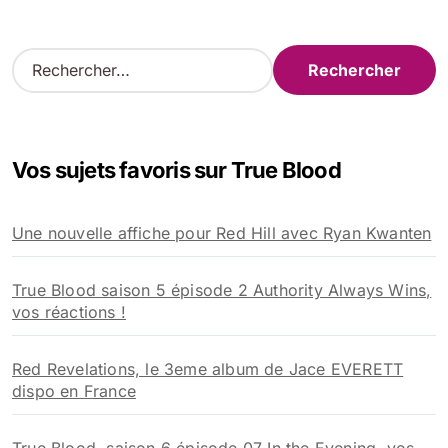
R
e
c
h
e
Vos sujets favoris sur True Blood
r
c
h
Une nouvelle affiche pour Red Hill avec Ryan Kwanten
e
r
True Blood saison 5 épisode 2 Authority Always Wins,
:
vos réactions !
Red Revelations, le 3eme album de Jace EVERETT
dispo en France