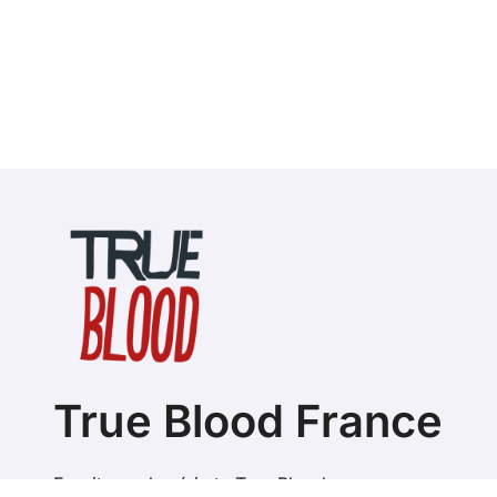
True Blood France
Fansite sur la série tv True Blood