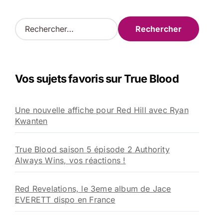
R
e
c
h
e
Vos sujets favoris sur True Blood
r
c
h
Une nouvelle affiche pour Red Hill avec Ryan
e
Kwanten
r
:
True Blood saison 5 épisode 2 Authority
Always Wins, vos réactions !
Red Revelations, le 3eme album de Jace
EVERETT dispo en France