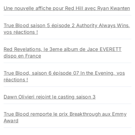
h
Une nouvelle affiche pour Red Hill avec Ryan Kwanten
e
r
True Blood saison 5 épisode 2 Authority Always Wins,
:
vos réactions !
Red Revelations, le 3eme album de Jace EVERETT
dispo en France
True Blood, saison 6 épisode 07 In the Evening, vos
réactions !
Dawn Olivieri rejoint le casting saison 3
True Blood remporte le prix Breakthrough aux Emmy
Award