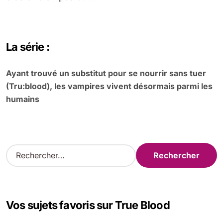
La série :
Ayant trouvé un substitut pour se nourrir sans tuer
(Tru:blood), les vampires vivent désormais parmi les
humains
R
e
c
h
e
Vos sujets favoris sur True Blood
r
c