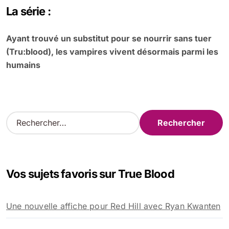
La série :
Ayant trouvé un substitut pour se nourrir sans tuer
(Tru:blood), les vampires vivent désormais parmi les
humains
R
e
c
h
e
Vos sujets favoris sur True Blood
r
c
h
Une nouvelle affiche pour Red Hill avec Ryan Kwanten
e
r