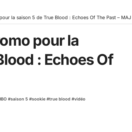
our la saison 5 de True Blood : Echoes Of The Past – MAJ
romo pour la
Blood : Echoes Of
HBO
#
saison 5
#
sookie
#
true blood
#
vidéo