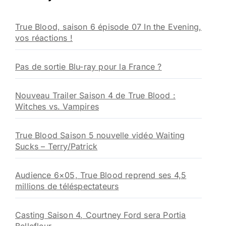
c
h
True Blood, saison 6 épisode 07 In the Evening,
e
vos réactions !
r
:
Pas de sortie Blu-ray pour la France ?
Nouveau Trailer Saison 4 de True Blood :
Witches vs. Vampires
True Blood Saison 5 nouvelle vidéo Waiting
Sucks – Terry/Patrick
Audience 6×05, True Blood reprend ses 4,5
millions de téléspectateurs
Casting Saison 4, Courtney Ford sera Portia