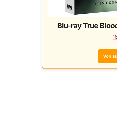
Blu-ray True Blood
1
Voir s