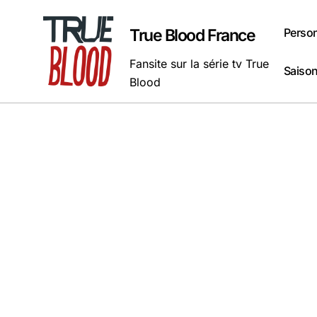
Passer
au
Perso
True Blood France
contenu
Fansite sur la série tv True
Saison
Blood