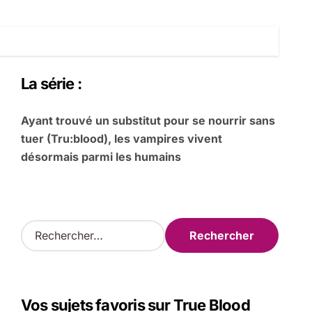
La série :
Ayant trouvé un substitut pour se nourrir sans
tuer (Tru:blood), les vampires vivent
désormais parmi les humains
R
e
c
h
e
Vos sujets favoris sur True Blood
r