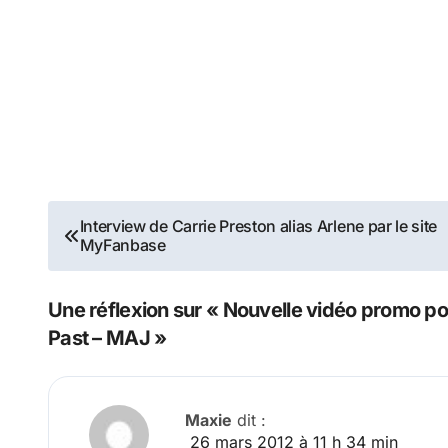
Navigation
Interview de Carrie Preston alias Arlene par le site
MyFanbase
de
l’article
Une réflexion sur « Nouvelle vidéo promo po
Past – MAJ »
Maxie
dit :
26 mars 2012 à 11 h 34 min