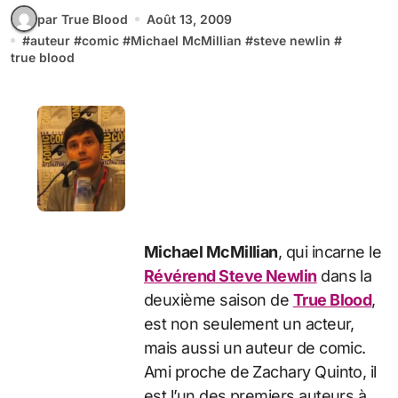
par True Blood
Août 13, 2009
#
auteur
#
comic
#
Michael McMillian
#
steve newlin
#
true blood
Michael McMillian
, qui incarne le
Révérend Steve Newlin
dans la
deuxième saison de
True Blood
,
est non seulement un acteur,
mais aussi un auteur de comic.
Ami proche de Zachary Quinto, il
est l’un des premiers auteurs à