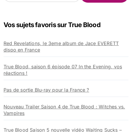
c
h
e
Vos sujets favoris sur True Blood
r
c
h
Red Revelations, le 3eme album de Jace EVERETT
e
dispo en France
r
:
True Blood, saison 6 épisode 07 In the Evening, vos
réactions !
Pas de sortie Blu-ray pour la France ?
Nouveau Trailer Saison 4 de True Blood : Witches vs.
Vampires
True Blood Saison 5 nouvelle vidéo Waiting Sucks –