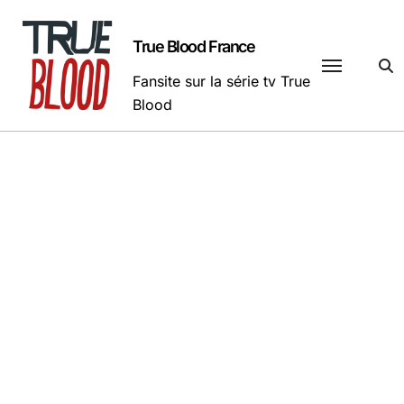
Passer
au
True Blood France
contenu
Fansite sur la série tv True
Blood