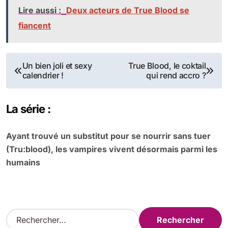
Lire aussi :
Deux acteurs de True Blood se
fiancent
Navigation
Un bien joli et sexy
True Blood, le coktail
calendrier !
qui rend accro ?
de
l’article
La série :
Ayant trouvé un substitut pour se nourrir sans tuer
(Tru:blood), les vampires vivent désormais parmi les
humains
R
e