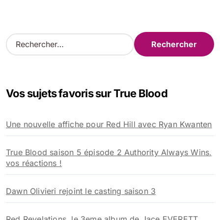
R
e
c
h
e
Vos sujets favoris sur True Blood
r
c
h
Une nouvelle affiche pour Red Hill avec Ryan Kwanten
e
r
True Blood saison 5 épisode 2 Authority Always Wins,
:
vos réactions !
Dawn Olivieri rejoint le casting saison 3
Red Revelations, le 3eme album de Jace EVERETT