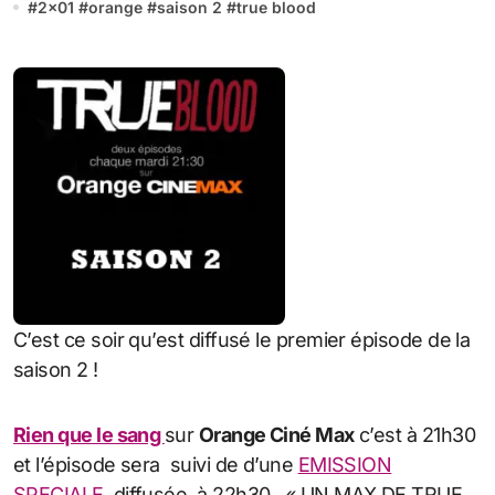
#
2x01
#
orange
#
saison 2
#
true blood
C’est ce soir qu’est diffusé le premier épisode de la
saison 2 !
Rien que le sang
sur
Orange Ciné Max
c’est à 21h30
et l’épisode sera suivi de d’une
EMISSION
SPECIALE
, diffusée à 22h30, « UN MAX DE TRUE