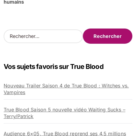
humains
R
e
c
h
e
Vos sujets favoris sur True Blood
r
c
h
Nouveau Trailer Saison 4 de True Blood : Witches vs.
e
Vampires
r
:
True Blood Saison 5 nouvelle vidéo Waiting Sucks –
Terry/Patrick
Audience 6×05, True Blood reprend ses 4,5 millions