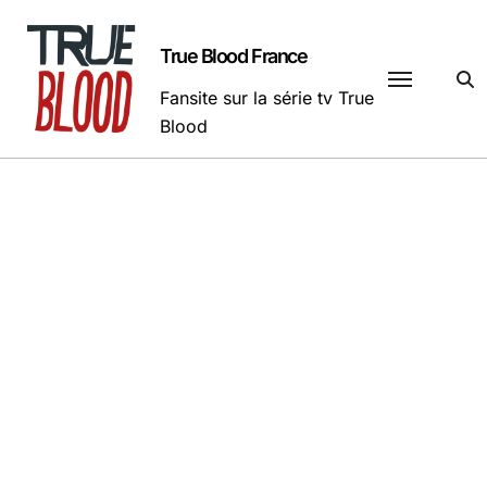
Passer
au
True Blood France
contenu
Fansite sur la série tv True
Blood