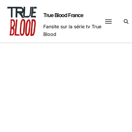
Passer
au
True Blood France
contenu
Fansite sur la série tv True
Blood