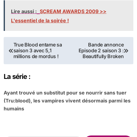
Lire aussi :
SCREAM AWARDS 2009 >>
L'essentiel de la soirée !
Navigation
True Blood entame sa
Bande annonce
saison 3 avec 5,1
Episode 2 saison 3 :
de
millions de mordus !
Beautifully Broken
l’article
La série :
Ayant trouvé un substitut pour se nourrir sans tuer
(Tru:blood), les vampires vivent désormais parmi les
humains