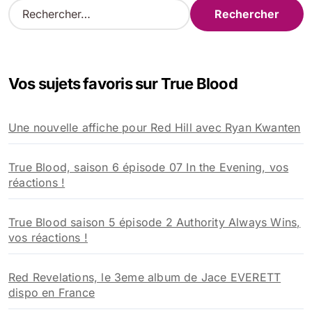
R
e
c
h
e
Vos sujets favoris sur True Blood
r
c
h
Une nouvelle affiche pour Red Hill avec Ryan Kwanten
e
r
True Blood, saison 6 épisode 07 In the Evening, vos
:
réactions !
True Blood saison 5 épisode 2 Authority Always Wins,
vos réactions !
Red Revelations, le 3eme album de Jace EVERETT
dispo en France