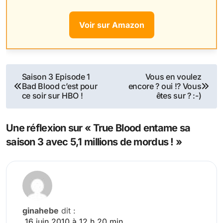
Voir sur Amazon
Navigation
Saison 3 Episode 1
Vous en voulez
Bad Blood c’est pour
encore ? oui !? Vous
de
ce soir sur HBO !
êtes sur ? :-)
l’article
Une réflexion sur « True Blood entame sa
saison 3 avec 5,1 millions de mordus ! »
ginahebe
dit :
16 juin 2010 à 12 h 20 min