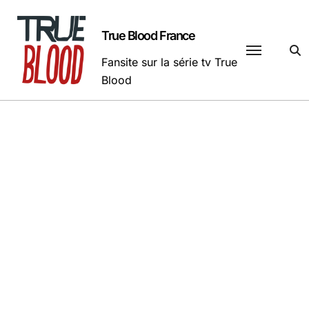
Passer
au
True Blood France
contenu
Fansite sur la série tv True
Blood