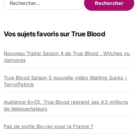
e
c
h
e
Vos sujets favoris sur True Blood
r
c
h
Nouveau Trailer Saison 4 de True Blood : Witches vs.
e
Vampires
r
:
True Blood Saison 5 nouvelle vidéo Waiting Sucks –
Terry/Patrick
Audience 6×05, True Blood reprend ses 4,5 millions
de téléspectateurs
Pas de sortie Blu-ray pour la France ?