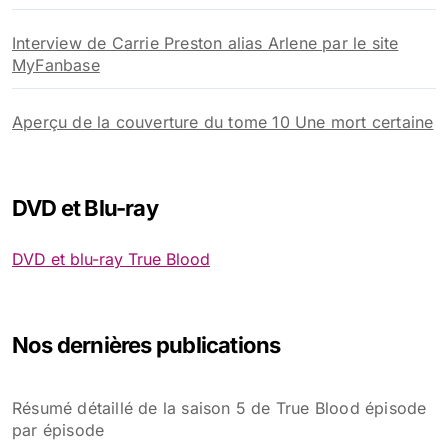
Nouveau Trailer Saison 4 de True Blood : Witches vs.
Vampires
True Blood Saison 5 nouvelle vidéo Waiting Sucks –
Terry/Patrick
Audience 6×05, True Blood reprend ses 4,5 millions
de téléspectateurs
Snoop Dogg en Vampire dans True Blood ?
Deux nouvelles vidéos promos pour la saison 6 de
True Blood
Interview de Carrie Preston alias Arlene par le site
MyFanbase