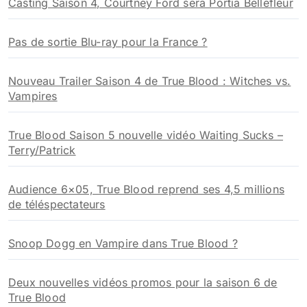
R
e
c
h
e
Vos sujets favoris sur True Blood
r
c
h
True Blood, saison 6 épisode 07 In the Evening, vos
e
réactions !
r
:
Casting Saison 4, Courtney Ford sera Portia Bellefleur
Pas de sortie Blu-ray pour la France ?