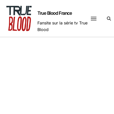
Passer
au
True Blood France
contenu
Fansite sur la série tv True
Blood