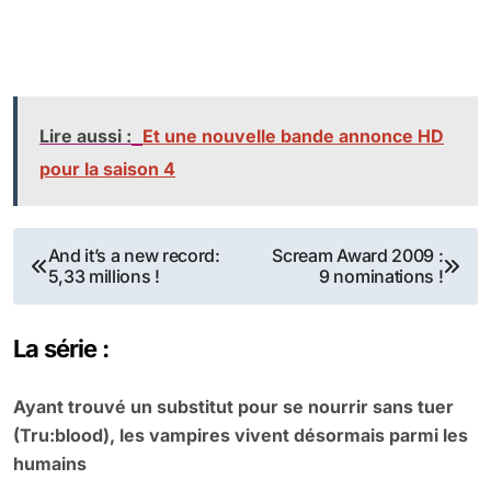
Lire aussi :
Et une nouvelle bande annonce HD
pour la saison 4
Navigation
And it’s a new record:
Scream Award 2009 :
5,33 millions !
9 nominations !
de
l’article
La série :
Ayant trouvé un substitut pour se nourrir sans tuer
(Tru:blood), les vampires vivent désormais parmi les
humains