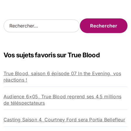
R
e
c
h
e
Vos sujets favoris sur True Blood
r
c
h
True Blood, saison 6 épisode 07 In the Evening, vos
e
réactions !
r
:
Audience 6×05, True Blood reprend ses 4,5 millions
de téléspectateurs
Casting Saison 4, Courtney Ford sera Portia Bellefleur