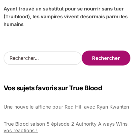
Ayant trouvé un substitut pour se nourrir sans tuer
(Tru:blood), les vampires vivent désormais parmi les
humains
R
e
c
h
e
Vos sujets favoris sur True Blood
r
c
h
Une nouvelle affiche pour Red Hill avec Ryan Kwanten
e
r
True Blood saison 5 épisode 2 Authority Always Wins,
:
vos réactions !