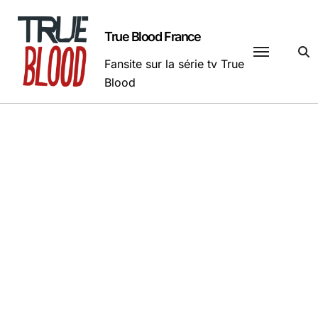
Passer
au
True Blood France
contenu
Fansite sur la série tv True
Blood