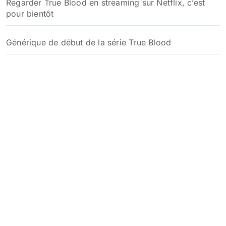
Regarder True Blood en streaming sur Netflix, c’est
pour bientôt
Générique de début de la série True Blood
Un reboot de la série True Blood en développement
chez HBO