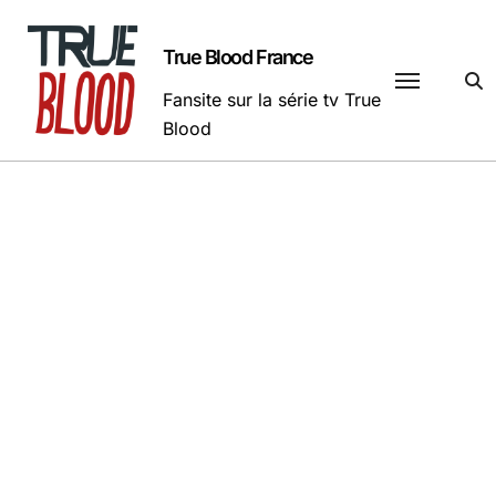
Passer
au
True Blood France
contenu
Fansite sur la série tv True
Blood