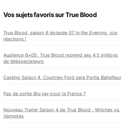
h
e
Vos sujets favoris sur True Blood
r
c
h
True Blood, saison 6 épisode 07 In the Evening, vos
e
réactions !
r
:
Audience 6×05, True Blood reprend ses 4,5 millions
de téléspectateurs
Casting Saison 4, Courtney Ford sera Portia Bellefleur
Pas de sortie Blu-ray pour la France ?
Nouveau Trailer Saison 4 de True Blood : Witches vs.
Vampires