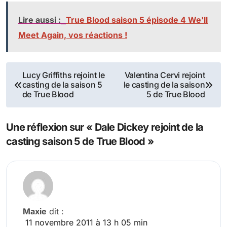
Lire aussi :
True Blood saison 5 épisode 4 We'll
Meet Again, vos réactions !
Navigation
Lucy Griffiths rejoint le
Valentina Cervi rejoint
casting de la saison 5
le casting de la saison
de
de True Blood
5 de True Blood
l’article
Une réflexion sur « Dale Dickey rejoint de la
casting saison 5 de True Blood »
Maxie
dit :
11 novembre 2011 à 13 h 05 min