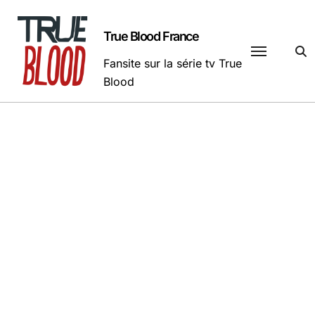
Passer
au
True Blood France
contenu
Fansite sur la série tv True
Blood