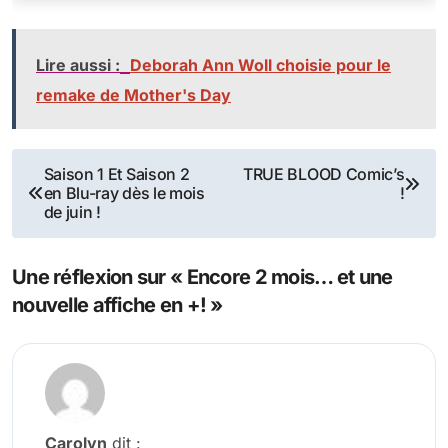
Lire aussi :
Deborah Ann Woll choisie pour le
remake de Mother's Day
Navigation
Saison 1 Et Saison 2
TRUE BLOOD Comic’s
en Blu-ray dès le mois
!
de
de juin !
l’article
Une réflexion sur « Encore 2 mois… et une
nouvelle affiche en +! »
Carolyn
dit :