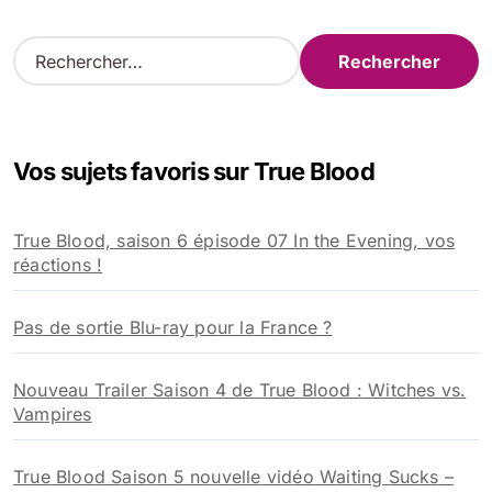
R
e
c
h
e
Vos sujets favoris sur True Blood
r
c
h
True Blood, saison 6 épisode 07 In the Evening, vos
e
réactions !
r
:
Pas de sortie Blu-ray pour la France ?
Nouveau Trailer Saison 4 de True Blood : Witches vs.
Vampires
True Blood Saison 5 nouvelle vidéo Waiting Sucks –