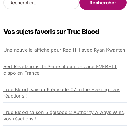
e
c
h
e
Vos sujets favoris sur True Blood
r
c
h
Une nouvelle affiche pour Red Hill avec Ryan Kwanten
e
r
Red Revelations, le 3eme album de Jace EVERETT
:
dispo en France
True Blood, saison 6 épisode 07 In the Evening, vos
réactions !
True Blood saison 5 épisode 2 Authority Always Wins,
vos réactions !