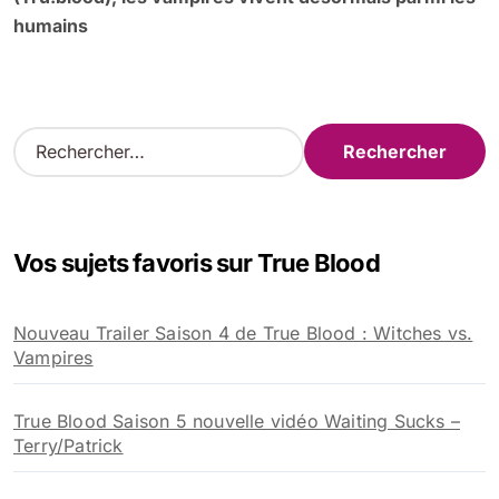
humains
R
e
c
h
e
Vos sujets favoris sur True Blood
r
c
h
Nouveau Trailer Saison 4 de True Blood : Witches vs.
e
Vampires
r
:
True Blood Saison 5 nouvelle vidéo Waiting Sucks –
Terry/Patrick