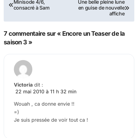
Navigation
Minisode 4/6,
Une belle pleine lune
consacré à Sam
en guise de nouvelle
de
affiche
l’article
7 commentaire sur « Encore un Teaser de la
saison 3 »
Victoria
dit :
22 mai 2010 à 11 h 32 min
Wouah , ca donne envie !!
=)
Je suis pressée de voir tout ca !