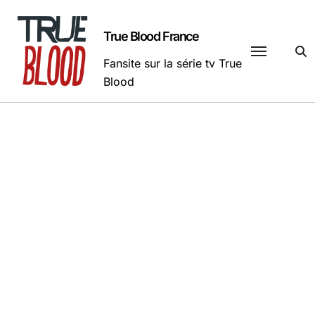
Passer
au
True Blood France
contenu
Fansite sur la série tv True
Blood