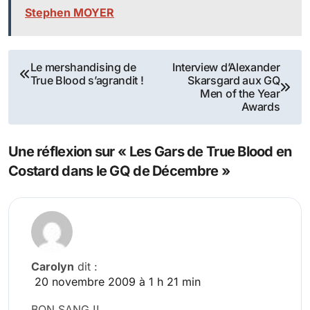
Stephen MOYER
Navigation
Le mershandising de
Interview d’Alexander
True Blood s’agrandit !
Skarsgard aux GQ
de
Men of the Year
Awards
l’article
Une réflexion sur « Les Gars de True Blood en
Costard dans le GQ de Décembre »
Carolyn
dit :
20 novembre 2009 à 1 h 21 min
BON SANG !!