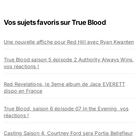
c
h
e
Vos sujets favoris sur True Blood
r
c
h
Une nouvelle affiche pour Red Hill avec Ryan Kwanten
e
r
True Blood saison 5 épisode 2 Authority Always Wins,
:
vos réactions !
Red Revelations, le 3eme album de Jace EVERETT
dispo en France
True Blood, saison 6 épisode 07 In the Evening, vos
réactions !
Casting Saison 4, Courtney Ford sera Portia Bellefleur