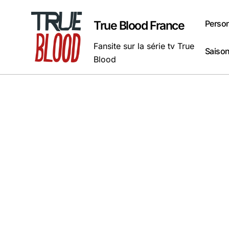
Passer
au
Perso
True Blood France
contenu
Fansite sur la série tv True
Saison
Blood