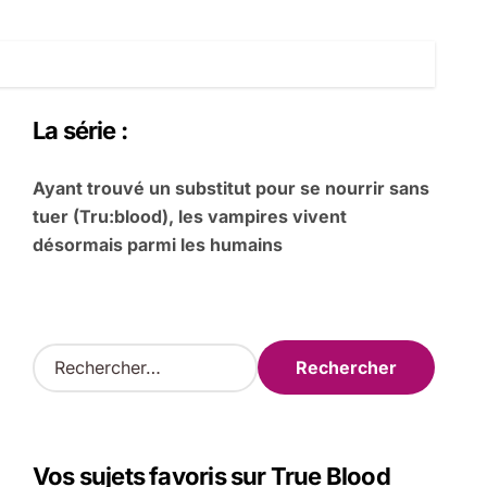
La série :
Ayant trouvé un substitut pour se nourrir sans
tuer (Tru:blood), les vampires vivent
désormais parmi les humains
R
e
c
h
e
Vos sujets favoris sur True Blood
r