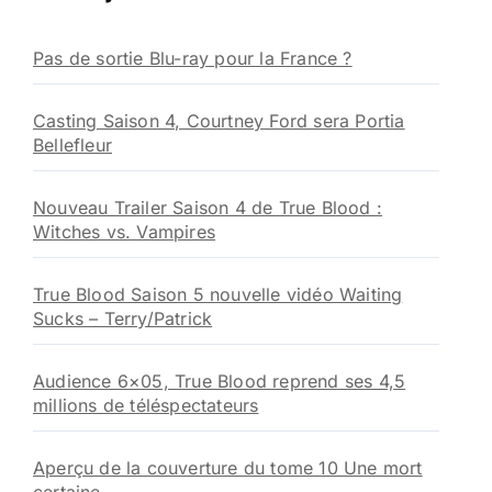
c
h
Pas de sortie Blu-ray pour la France ?
e
r
Casting Saison 4, Courtney Ford sera Portia
:
Bellefleur
Nouveau Trailer Saison 4 de True Blood :
Witches vs. Vampires
True Blood Saison 5 nouvelle vidéo Waiting
Sucks – Terry/Patrick
Audience 6×05, True Blood reprend ses 4,5
millions de téléspectateurs
Aperçu de la couverture du tome 10 Une mort