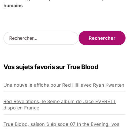
humains
R
e
c
h
e
Vos sujets favoris sur True Blood
r
c
h
Une nouvelle affiche pour Red Hill avec Ryan Kwanten
e
r
Red Revelations, le 3eme album de Jace EVERETT
:
dispo en France
True Blood, saison 6 épisode 07 In the Evening, vos