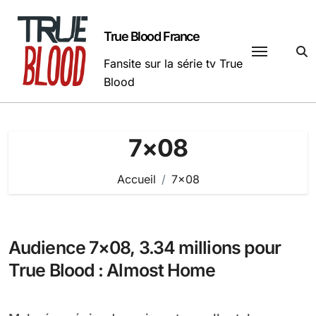
Passer
au
True Blood France
contenu
Fansite sur la série tv True
Blood
7×08
Accueil
7×08
Audience 7×08, 3.34 millions pour
True Blood : Almost Home