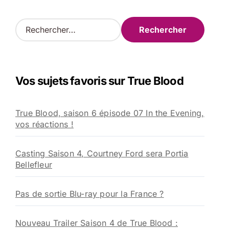
R
e
c
h
e
Vos sujets favoris sur True Blood
r
c
h
True Blood, saison 6 épisode 07 In the Evening,
e
vos réactions !
r
:
Casting Saison 4, Courtney Ford sera Portia
Bellefleur
Pas de sortie Blu-ray pour la France ?
Nouveau Trailer Saison 4 de True Blood :