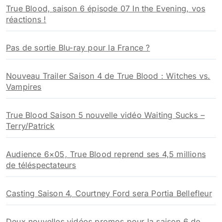
True Blood, saison 6 épisode 07 In the Evening, vos
e
réactions !
r
:
Pas de sortie Blu-ray pour la France ?
Nouveau Trailer Saison 4 de True Blood : Witches vs.
Vampires
True Blood Saison 5 nouvelle vidéo Waiting Sucks –
Terry/Patrick
Audience 6×05, True Blood reprend ses 4,5 millions
de téléspectateurs
Casting Saison 4, Courtney Ford sera Portia Bellefleur
Deux nouvelles vidéos promos pour la saison 6 de