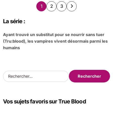
Pagination
1
2
3
des
La série :
publications
Ayant trouvé un substitut pour se nourrir sans tuer
(Tru:blood), les vampires vivent désormais parmi les
humains
R
e
c
h
e
Vos sujets favoris sur True Blood
r
c
h