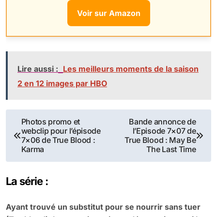
Voir sur Amazon
Lire aussi :
Les meilleurs moments de la saison
2 en 12 images par HBO
Navigation
Photos promo et
Bande annonce de
webclip pour l’épisode
l’Episode 7×07 de
de
7×06 de True Blood :
True Blood : May Be
Karma
The Last Time
l’article
La série :
Ayant trouvé un substitut pour se nourrir sans tuer