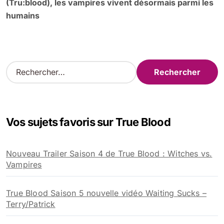
(Tru:blood), les vampires vivent désormais parmi les
humains
R
e
c
h
e
Vos sujets favoris sur True Blood
r
c
h
Nouveau Trailer Saison 4 de True Blood : Witches vs.
e
Vampires
r
:
True Blood Saison 5 nouvelle vidéo Waiting Sucks –
Terry/Patrick