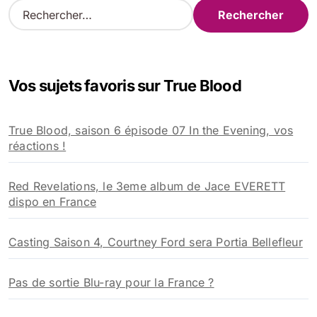
R
e
c
h
e
Vos sujets favoris sur True Blood
r
c
h
True Blood, saison 6 épisode 07 In the Evening, vos
e
réactions !
r
:
Red Revelations, le 3eme album de Jace EVERETT
dispo en France
Casting Saison 4, Courtney Ford sera Portia Bellefleur
Pas de sortie Blu-ray pour la France ?