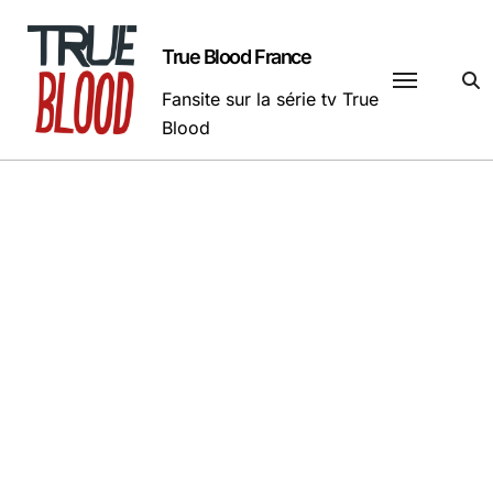
Passer
au
True Blood France
contenu
Fansite sur la série tv True
Blood