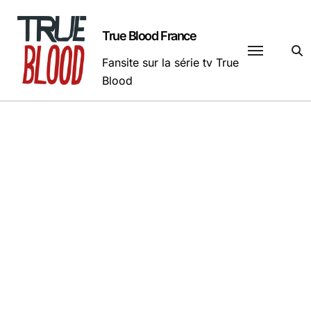
Passer
au
True Blood France
contenu
Fansite sur la série tv True
Blood