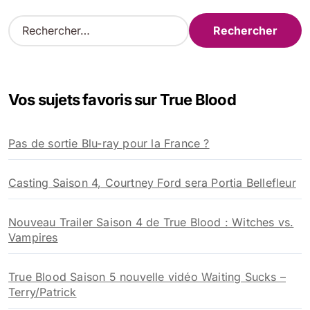
R
e
c
h
e
Vos sujets favoris sur True Blood
r
c
h
Pas de sortie Blu-ray pour la France ?
e
r
Casting Saison 4, Courtney Ford sera Portia Bellefleur
:
Nouveau Trailer Saison 4 de True Blood : Witches vs.
Vampires
True Blood Saison 5 nouvelle vidéo Waiting Sucks –
Terry/Patrick