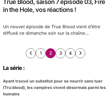
True Blood, saison 7 épisode 03, Fire
in the Hole, vos réactions !
Un nouvel épisode de True Blood vient d’être
diffusé ce dimanche soir sur la chaîne...
Pagination
1
2
3
4
des
La série :
publications
Ayant trouvé un substitut pour se nourrir sans tuer
(Tru:blood), les vampires vivent désormais parmi les
humains