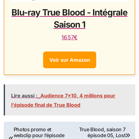
Blu-ray True Blood - Intégrale
Saison 1
16,57€
Voir sur Amazon
Lire aussi :
Audience 7×10, 4 millions pour
l'épisode final de True Blood
Navigation
Photos promo et
True Blood, saison 7
webclip pour l’épisode
épisode 05, Lost