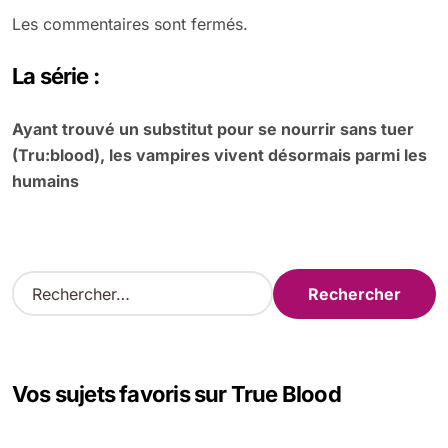
Les commentaires sont fermés.
La série :
Ayant trouvé un substitut pour se nourrir sans tuer
(Tru:blood), les vampires vivent désormais parmi les
humains
R
e
c
h
e
Vos sujets favoris sur True Blood
r
c
h