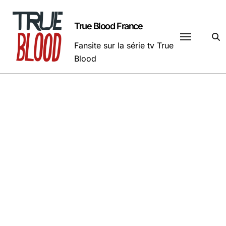
Passer
au
True Blood France
contenu
Fansite sur la série tv True
Blood