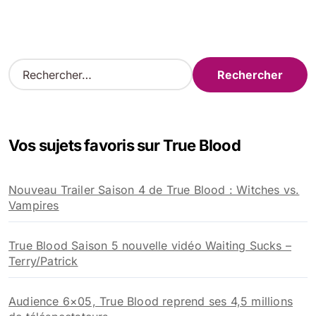
R
e
c
h
e
Vos sujets favoris sur True Blood
r
c
h
Nouveau Trailer Saison 4 de True Blood : Witches vs.
e
Vampires
r
:
True Blood Saison 5 nouvelle vidéo Waiting Sucks –
Terry/Patrick
Audience 6×05, True Blood reprend ses 4,5 millions