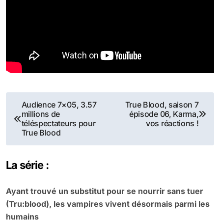
Navigation
Audience 7×05, 3.57
True Blood, saison 7
millions de
épisode 06, Karma,
de
téléspectateurs pour
vos réactions !
True Blood
l’article
La série :
Ayant trouvé un substitut pour se nourrir sans tuer
(Tru:blood), les vampires vivent désormais parmi les
humains