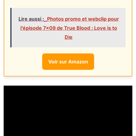
Lire aussi :
Photos promo et webclip pour
l’épisode 7×09 de True Blood : Love is to
Die
Voir sur Amazon