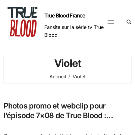
Passer
au
True Blood France
contenu
Fansite sur la série tv True
Blood
Violet
Accueil
Violet
Photos promo et webclip pour
l’épisode 7×08 de True Blood :
Almost Home