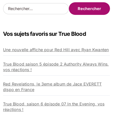
R
e
c
h
e
Vos sujets favoris sur True Blood
r
c
h
Une nouvelle affiche pour Red Hill avec Ryan Kwanten
e
r
True Blood saison 5 épisode 2 Authority Always Wins,
:
vos réactions !
Red Revelations, le 3eme album de Jace EVERETT
dispo en France
True Blood, saison 6 épisode 07 In the Evening, vos
réactions !