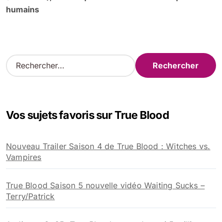
humains
R
e
c
h
e
Vos sujets favoris sur True Blood
r
c
h
Nouveau Trailer Saison 4 de True Blood : Witches vs.
e
Vampires
r
:
True Blood Saison 5 nouvelle vidéo Waiting Sucks –
Terry/Patrick