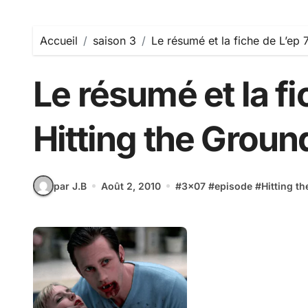
Accueil
saison 3
Le résumé et la fiche de L’ep 
Le résumé et la fi
Hitting the Groun
par J.B
Août 2, 2010
#
3x07
#
episode
#
Hitting t