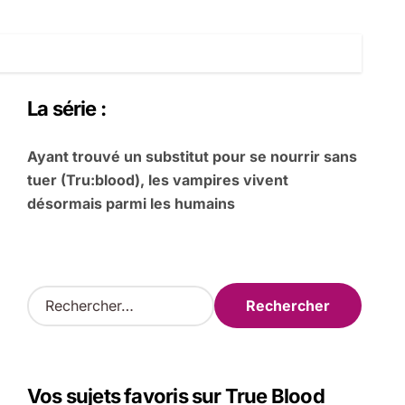
La série :
Ayant trouvé un substitut pour se nourrir sans
tuer (Tru:blood), les vampires vivent
désormais parmi les humains
R
e
c
h
e
Vos sujets favoris sur True Blood
r