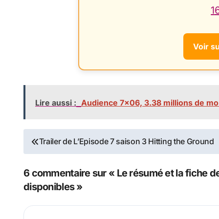
1
Voir s
Lire aussi :
Audience 7×06, 3.38 millions de mo
Navigation
Trailer de L’Episode 7 saison 3 Hitting the Ground
de
6 commentaire sur « Le résumé et la fiche de 
l’article
disponibles »