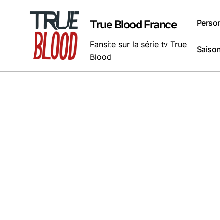
Passer
au
Perso
True Blood France
contenu
Fansite sur la série tv True
Saison
Blood