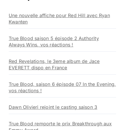
c
h
Une nouvelle affiche pour Red Hill avec Ryan
e
Kwanten
r
:
True Blood saison 5 épisode 2 Authority
Always Wins, vos réactions !
Red Revelations, le 3eme album de Jace
EVERETT dispo en France
True Blood, saison 6 épisode 07 In the Evening,
vos réactions !
Dawn Olivieri rejoint le casting saison 3
True Blood remporte le prix Breakthrough aux