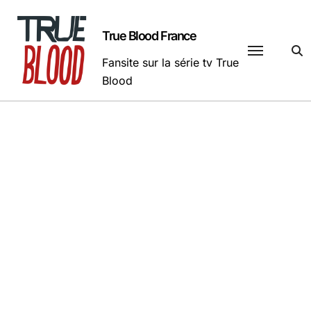
Passer
au
True Blood France
contenu
Fansite sur la série tv True
Blood