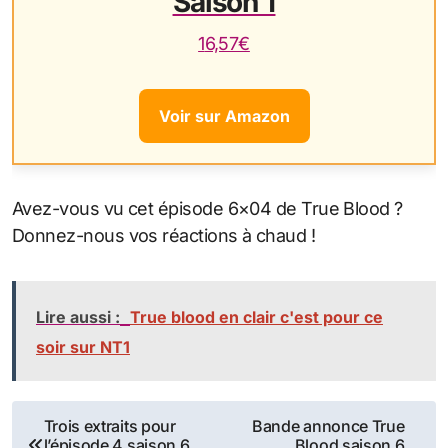
Saison 1
16,57€
Voir sur Amazon
Avez-vous vu cet épisode 6×04 de True Blood ?
Donnez-nous vos réactions à chaud !
Lire aussi :
True blood en clair c'est pour ce
soir sur NT1
Navigation
Trois extraits pour
Bande annonce True
l’épisode 4 saison 6
Blood saison 6