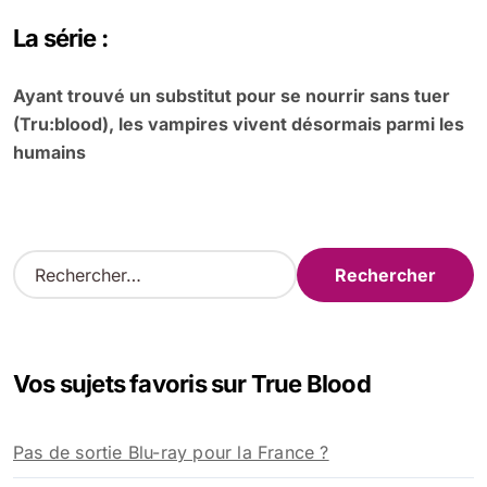
La série :
Ayant trouvé un substitut pour se nourrir sans tuer
(Tru:blood), les vampires vivent désormais parmi les
humains
R
e
c
h
e
Vos sujets favoris sur True Blood
r
c
h
Pas de sortie Blu-ray pour la France ?
e
r