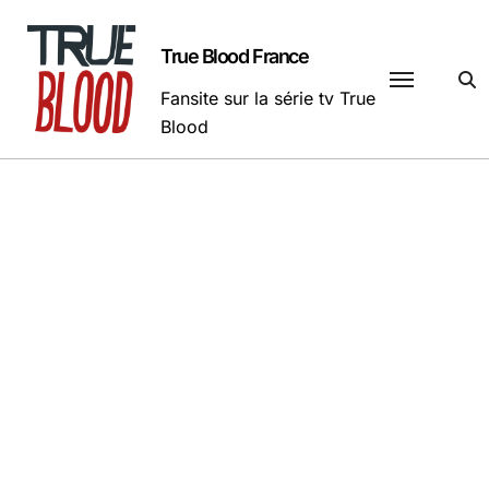
Passer
au
True Blood France
contenu
Fansite sur la série tv True
Blood