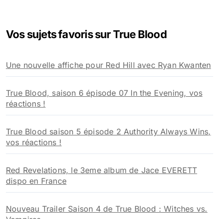
c
h
e
Vos sujets favoris sur True Blood
r
c
h
Une nouvelle affiche pour Red Hill avec Ryan Kwanten
e
r
True Blood, saison 6 épisode 07 In the Evening, vos
:
réactions !
True Blood saison 5 épisode 2 Authority Always Wins,
vos réactions !
Red Revelations, le 3eme album de Jace EVERETT
dispo en France
Nouveau Trailer Saison 4 de True Blood : Witches vs.