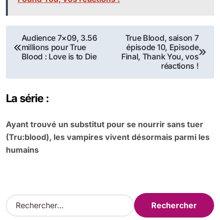
Navigation
Audience 7×09, 3.56
True Blood, saison 7
millions pour True
épisode 10, Episode
de
Blood : Love is to Die
Final, Thank You, vos
réactions !
l’article
La série :
Ayant trouvé un substitut pour se nourrir sans tuer
(Tru:blood), les vampires vivent désormais parmi les
humains
R
e