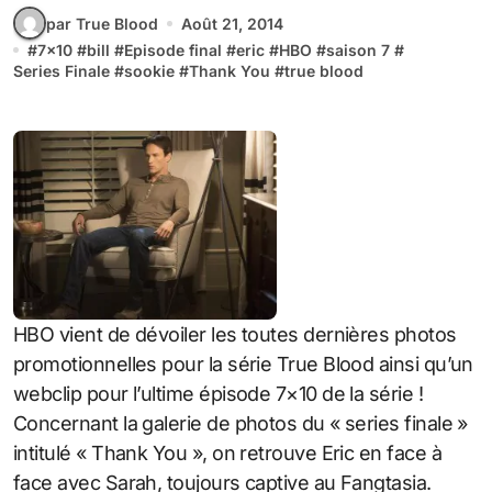
par True Blood
Août 21, 2014
#
7x10
#
bill
#
Episode final
#
eric
#
HBO
#
saison 7
#
Series Finale
#
sookie
#
Thank You
#
true blood
HBO vient de dévoiler les toutes dernières photos
promotionnelles pour la série True Blood ainsi qu’un
webclip pour l’ultime épisode 7×10 de la série !
Concernant la galerie de photos du « series finale »
intitulé « Thank You », on retrouve Eric en face à
face avec Sarah, toujours captive au Fangtasia.