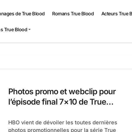
nnages de True Blood
Romans True Blood
Acteurs True 
s True Blood
Photos promo et webclip pour
l’épisode final 7×10 de True
Blood : Thank You
HBO vient de dévoiler les toutes dernières
photos promotionnelles pour la série True