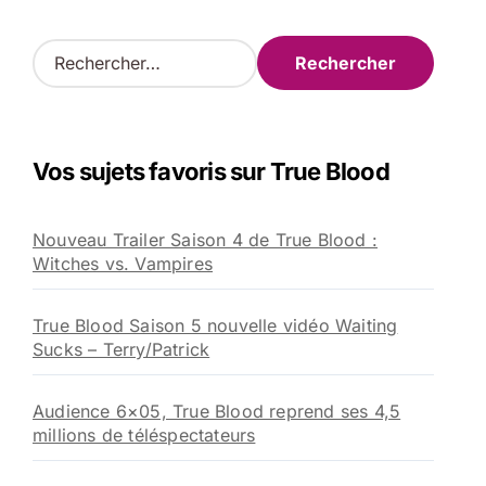
R
e
c
h
e
Vos sujets favoris sur True Blood
r
c
h
Nouveau Trailer Saison 4 de True Blood :
e
Witches vs. Vampires
r
:
True Blood Saison 5 nouvelle vidéo Waiting
Sucks – Terry/Patrick
Audience 6×05, True Blood reprend ses 4,5
millions de téléspectateurs