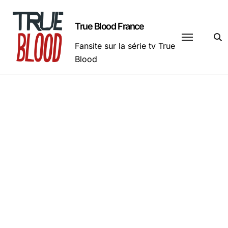
Passer
au
True Blood France
contenu
Fansite sur la série tv True
Blood