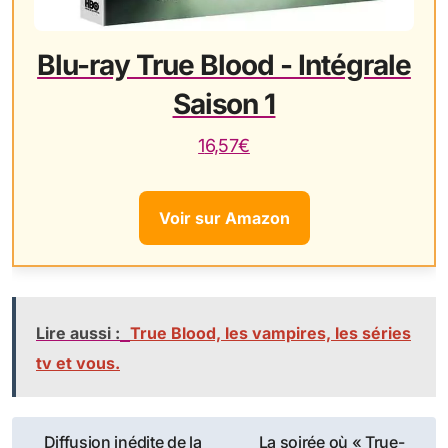
Blu-ray True Blood - Intégrale
Saison 1
16,57€
Voir sur Amazon
Lire aussi :
True Blood, les vampires, les séries
tv et vous.
Navigation
Diffusion inédite de la
La soirée où « True-