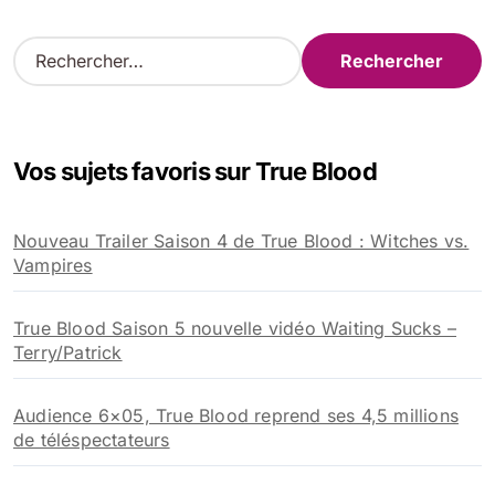
R
e
c
h
e
Vos sujets favoris sur True Blood
r
c
h
Nouveau Trailer Saison 4 de True Blood : Witches vs.
e
Vampires
r
:
True Blood Saison 5 nouvelle vidéo Waiting Sucks –
Terry/Patrick
Audience 6×05, True Blood reprend ses 4,5 millions
de téléspectateurs