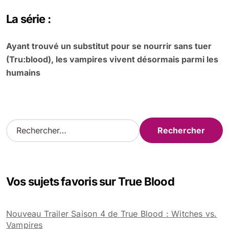
La série :
Ayant trouvé un substitut pour se nourrir sans tuer
(Tru:blood), les vampires vivent désormais parmi les
humains
R
e
c
h
e
Vos sujets favoris sur True Blood
r
c
h
Nouveau Trailer Saison 4 de True Blood : Witches vs.
e
Vampires
r