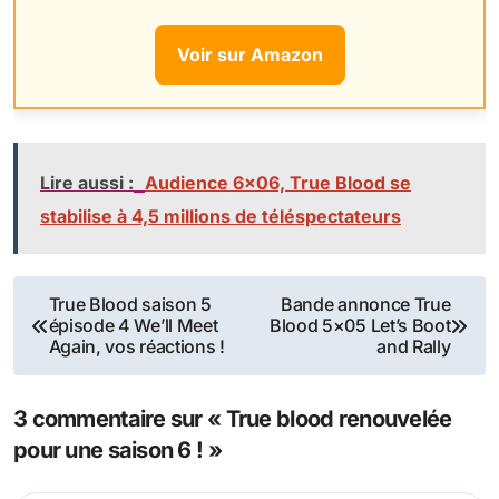
Voir sur Amazon
Lire aussi :
Audience 6×06, True Blood se
stabilise à 4,5 millions de téléspectateurs
Navigation
True Blood saison 5
Bande annonce True
épisode 4 We’ll Meet
Blood 5×05 Let’s Boot
de
Again, vos réactions !
and Rally
l’article
3 commentaire sur « True blood renouvelée
pour une saison 6 ! »