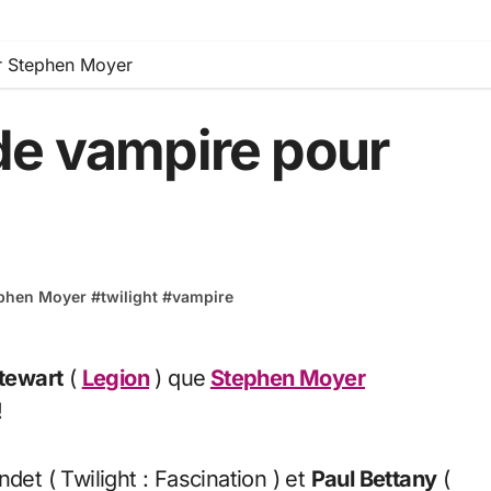
r Stephen Moyer
de vampire pour
phen Moyer
#
twilight
#
vampire
Stewart
(
Legion
) que
Stephen Moyer
!
det ( Twilight : Fascination ) et
Paul Bettany
(