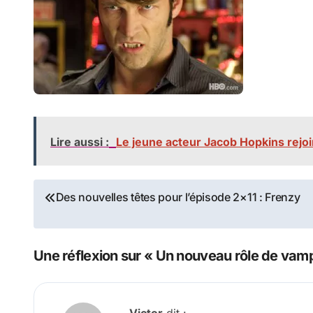
Lire aussi :
Le jeune acteur Jacob Hopkins rejoin
Navigation
Des nouvelles têtes pour l’épisode 2×11 : Frenzy
de
l’article
Une réflexion sur « Un nouveau rôle de vam