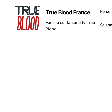
Passer
au
Perso
True Blood France
contenu
Fansite sur la série tv True
Saison
Blood