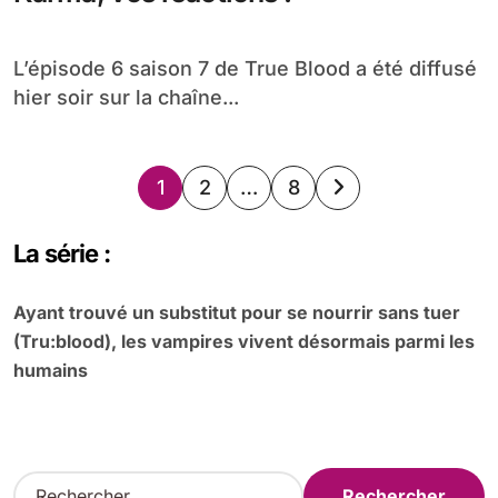
L’épisode 6 saison 7 de True Blood a été diffusé
hier soir sur la chaîne...
Pagination
1
2
…
8
des
La série :
publications
Ayant trouvé un substitut pour se nourrir sans tuer
(Tru:blood), les vampires vivent désormais parmi les
humains
R