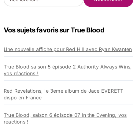
e
c
h
e
Vos sujets favoris sur True Blood
r
c
h
Une nouvelle affiche pour Red Hill avec Ryan Kwanten
e
r
True Blood saison 5 épisode 2 Authority Always Wins,
:
vos réactions !
Red Revelations, le 3eme album de Jace EVERETT
dispo en France
True Blood, saison 6 épisode 07 In the Evening, vos
réactions !