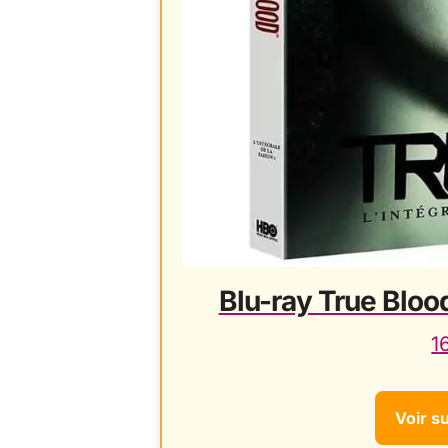
Blu-ray True Blood
1
Voir s