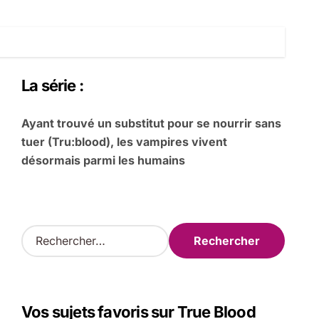
La série :
Ayant trouvé un substitut pour se nourrir sans
tuer (Tru:blood), les vampires vivent
désormais parmi les humains
R
e
c
h
e
Vos sujets favoris sur True Blood
r