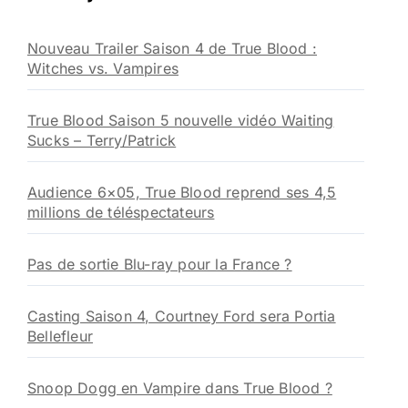
c
h
Nouveau Trailer Saison 4 de True Blood :
e
Witches vs. Vampires
r
:
True Blood Saison 5 nouvelle vidéo Waiting
Sucks – Terry/Patrick
Audience 6×05, True Blood reprend ses 4,5
millions de téléspectateurs
Pas de sortie Blu-ray pour la France ?
Casting Saison 4, Courtney Ford sera Portia
Bellefleur
Snoop Dogg en Vampire dans True Blood ?