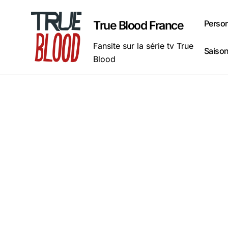
Passer
au
Perso
True Blood France
contenu
Fansite sur la série tv True
Saison
Blood