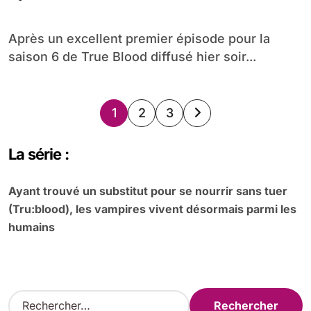
Après un excellent premier épisode pour la
saison 6 de True Blood diffusé hier soir...
Pagination
1
2
3
des
La série :
publications
Ayant trouvé un substitut pour se nourrir sans tuer
(Tru:blood), les vampires vivent désormais parmi les
humains
R