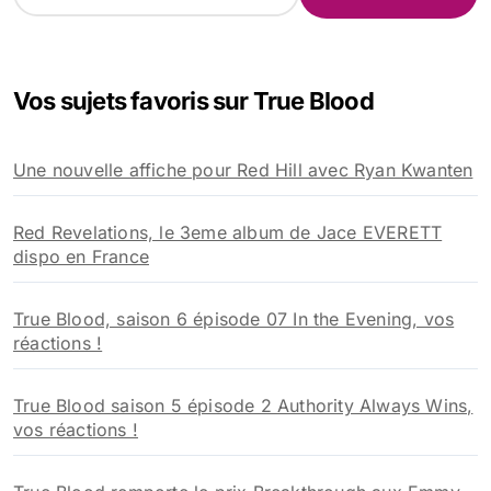
e
c
h
e
Vos sujets favoris sur True Blood
r
c
h
Une nouvelle affiche pour Red Hill avec Ryan Kwanten
e
r
Red Revelations, le 3eme album de Jace EVERETT
:
dispo en France
True Blood, saison 6 épisode 07 In the Evening, vos
réactions !
True Blood saison 5 épisode 2 Authority Always Wins,
vos réactions !