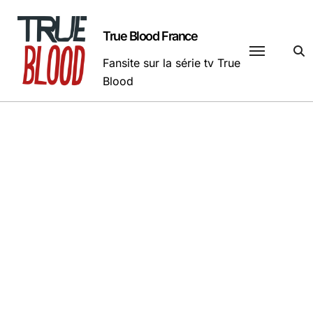
Passer
au
True Blood France
contenu
Fansite sur la série tv True
Blood