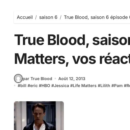
Accueil
saison 6
True Blood, saison 6 épisode 0
True Blood, saiso
Matters, vos réact
par True Blood
Août 12, 2013
#
bill
#
eric
#
HBO
#
Jessica
#
Life Matters
#
Lilith
#
Pam
#
R