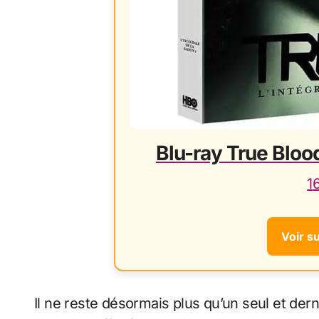
Blu-ray True Blood
1
Voir s
Il ne reste désormais plus qu’un seul et der