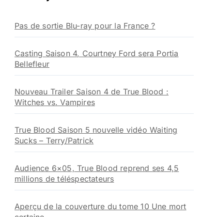
c
h
Pas de sortie Blu-ray pour la France ?
e
r
Casting Saison 4, Courtney Ford sera Portia
:
Bellefleur
Nouveau Trailer Saison 4 de True Blood :
Witches vs. Vampires
True Blood Saison 5 nouvelle vidéo Waiting
Sucks – Terry/Patrick
Audience 6×05, True Blood reprend ses 4,5
millions de téléspectateurs
Aperçu de la couverture du tome 10 Une mort