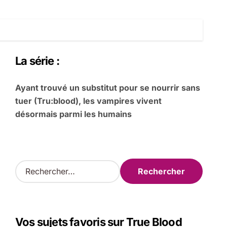
La série :
Ayant trouvé un substitut pour se nourrir sans
tuer (Tru:blood), les vampires vivent
désormais parmi les humains
R
e
c
h
e
Vos sujets favoris sur True Blood
r