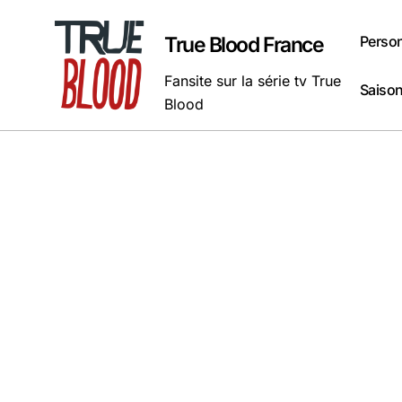
Passer
au
Perso
True Blood France
contenu
Fansite sur la série tv True
Saison
Blood