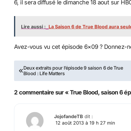
6, il sera diffusé le dimanche 18 aout sur HB
Lire aussi :
La Saison 6 de True Blood aura seul
Avez-vous vu cet épisode 6×09 ? Donnez-no
Navigation
Deux extraits pour l’épisode 9 saison 6 de True
Blood : Life Matters
de
l’article
2 commentaire sur « True Blood, saison 6 épi
JojofandeTB
dit :
12 août 2013 à 19 h 27 min