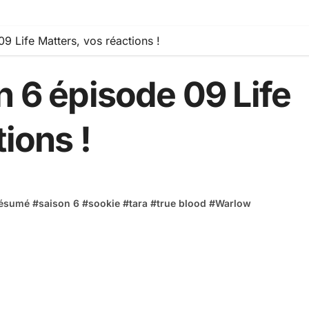
9 Life Matters, vos réactions !
n 6 épisode 09 Life
ions !
ésumé
#
saison 6
#
sookie
#
tara
#
true blood
#
Warlow