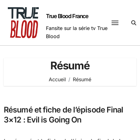
Passer
au
True Blood France
contenu
Fansite sur la série tv True
Blood
Résumé
Accueil
Résumé
Résumé et fiche de l’épisode Final
3×12 : Evil is Going On