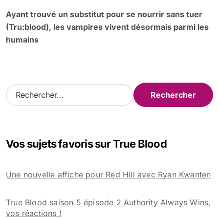
Ayant trouvé un substitut pour se nourrir sans tuer
(Tru:blood), les vampires vivent désormais parmi les
humains
R
e
c
h
e
Vos sujets favoris sur True Blood
r
c
h
Une nouvelle affiche pour Red Hill avec Ryan Kwanten
e
r
True Blood saison 5 épisode 2 Authority Always Wins,
:
vos réactions !