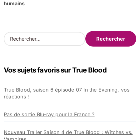
humains
R
e
c
h
e
Vos sujets favoris sur True Blood
r
c
h
True Blood, saison 6 épisode 07 In the Evening, vos
e
réactions !
r
:
Pas de sortie Blu-ray pour la France ?
Nouveau Trailer Saison 4 de True Blood : Witches vs.
Vampires