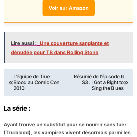
Voir sur Amazon
Lire aussi :
Une couverture sanglante et
dénudée pour TB dans Rolling Stone
Navigation
L’équipe de True
Résumé de l’épisode 6
Blood au Comic Con
S3 : I Got a Right to
de
2010
Sing the Blues
l’article
La série :
Ayant trouvé un substitut pour se nourrir sans tuer
(Tru:blood), les vampires vivent désormais parmi les