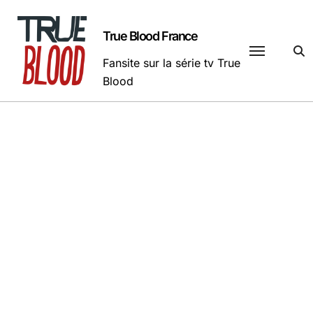
Passer
au
True Blood France
contenu
Fansite sur la série tv True
Blood