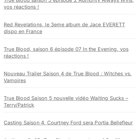
True Blood saison 5 épisode 2 Authority Always Wins,
:
vos réactions !
Red Revelations, le 3eme album de Jace EVERETT
dispo en France
True Blood, saison 6 épisode 07 In the Evening, vos
réactions !
Nouveau Trailer Saison 4 de True Blood : Witches vs.
Vampires
True Blood Saison 5 nouvelle vidéo Waiting Sucks –
Terry/Patrick
Casting Saison 4, Courtney Ford sera Portia Bellefleur