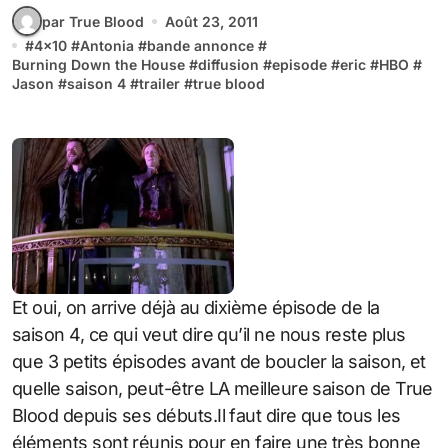
par True Blood
Août 23, 2011
#
4x10
#
Antonia
#
bande annonce
#
Burning Down the House
#
diffusion
#
episode
#
eric
#
HBO
#
Jason
#
saison 4
#
trailer
#
true blood
Et oui, on arrive déjà au dixième épisode de la
saison 4, ce qui veut dire qu’il ne nous reste plus
que 3 petits épisodes avant de boucler la saison, et
quelle saison, peut-être LA meilleure saison de True
Blood depuis ses débuts.Il faut dire que tous les
éléments sont réunis pour en faire une très bonne