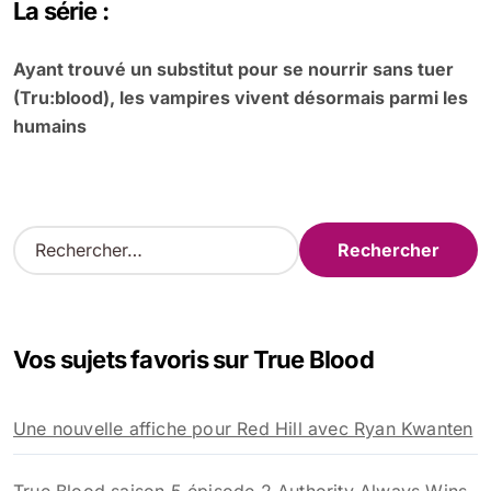
La série :
Ayant trouvé un substitut pour se nourrir sans tuer
(Tru:blood), les vampires vivent désormais parmi les
humains
R
e
c
h
e
Vos sujets favoris sur True Blood
r
c
h
Une nouvelle affiche pour Red Hill avec Ryan Kwanten
e
r