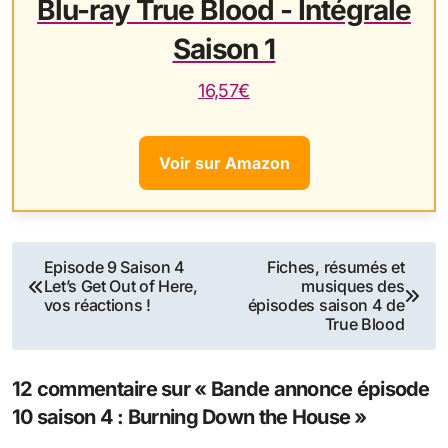
Blu-ray True Blood - Intégrale
Saison 1
16,57€
Voir sur Amazon
Navigation
Episode 9 Saison 4
Fiches, résumés et
Let’s Get Out of Here,
musiques des
de
vos réactions !
épisodes saison 4 de
True Blood
l’article
12 commentaire sur « Bande annonce épisode
10 saison 4 : Burning Down the House »