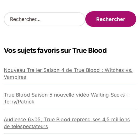
R
e
c
h
e
Vos sujets favoris sur True Blood
r
c
h
Nouveau Trailer Saison 4 de True Blood : Witches vs.
e
Vampires
r
:
True Blood Saison 5 nouvelle vidéo Waiting Sucks –
Terry/Patrick
Audience 6×05, True Blood reprend ses 4,5 millions
de téléspectateurs