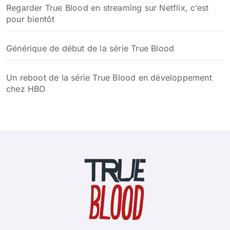
Résumé détaillé de la saison 4 de True Blood :
sorcières, vampires et conflits surnaturels
Résumé True Blood saison 3 : intrigue complète et
secrets révélés
Résumé True Blood saison 2 : intrigues captivantes et
évolutions des personnages
Résumé de la saison 1 de True Blood
Distribution de la série True Blood : acteurs, rôles et
secrets du casting de la série culte
La série True Blood disponible sur la plateforme de
streaming Max à partir du 11 juin