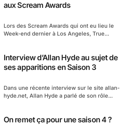
Fiona Shaw jouera le rôle de
Marnie/Hallow Stonebrook dans la
saison 4
L’actrice Fiona Shaw interprètera le rôle de
Marnie/Hallow Stonebrook dont je vous parlais
dans la...
Spoilers sur le casting des nouveaux
personnages de la saison 4
En règle générale, je suis pas trop fan des
spoilers mais bon quand on tient...