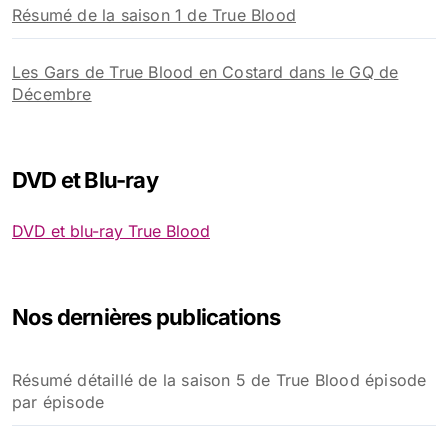
True Blood, saison 6 épisode 07 In the Evening, vos
réactions !
True Blood saison 5 épisode 2 Authority Always Wins,
vos réactions !
Dawn Olivieri rejoint le casting saison 3
True Blood remporte le prix Breakthrough aux Emmy
Award
Interview de Carrie Preston alias Arlene par le site
MyFanbase
Distribution de la série True Blood : acteurs, rôles et
secrets du casting de la série culte