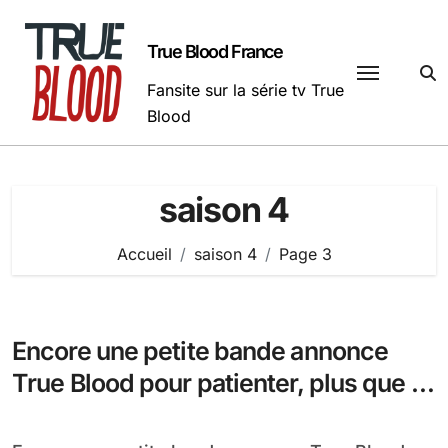
Passer
au
True Blood France
contenu
Fansite sur la série tv True
Blood