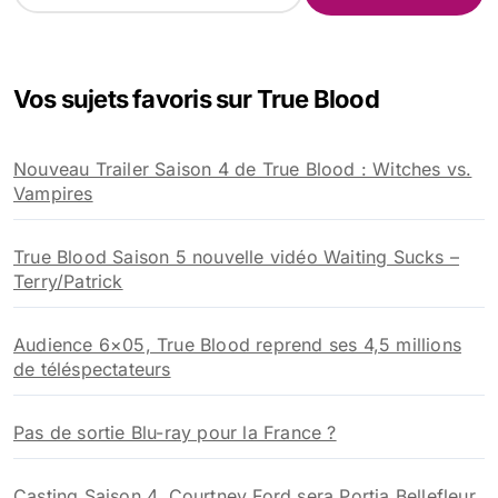
c
h
e
Vos sujets favoris sur True Blood
r
c
h
Nouveau Trailer Saison 4 de True Blood : Witches vs.
e
Vampires
r
:
True Blood Saison 5 nouvelle vidéo Waiting Sucks –
Terry/Patrick
Audience 6×05, True Blood reprend ses 4,5 millions
de téléspectateurs
Pas de sortie Blu-ray pour la France ?
Casting Saison 4, Courtney Ford sera Portia Bellefleur