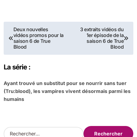
Navigation
Deux nouvelles
3 extraits vidéos du
vidéos promos pour la
1er épisode de la
de
saison 6 de True
saison 6 de True
Blood
Blood
l’article
La série :
Ayant trouvé un substitut pour se nourrir sans tuer
(Tru:blood), les vampires vivent désormais parmi les
humains
R
e