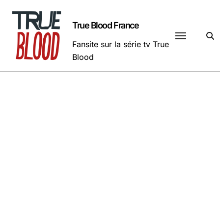
Passer
au
True Blood France
contenu
Fansite sur la série tv True
Blood