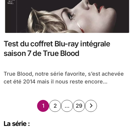
Test du coffret Blu-ray intégrale
saison 7 de True Blood
True Blood, notre série favorite, s’est achevée
cet été 2014 mais il nous reste encore...
Pagination
1
2
…
29
des
La série :
publications