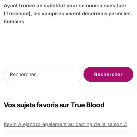
Ayant trouvé un substitut pour se nourrir sans tuer
(Tru:blood), les vampires vivent désormais parmi les
humains
R
e
c
h
e
Vos sujets favoris sur True Blood
r
c
h
Kevin Alejandro également au casting de la saison 3
e
r