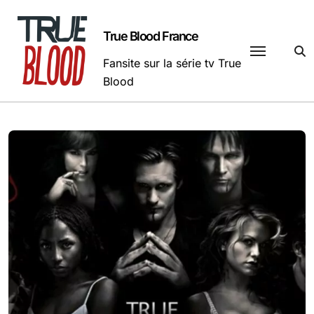
Passer
au
True Blood France
contenu
Fansite sur la série tv True
Blood