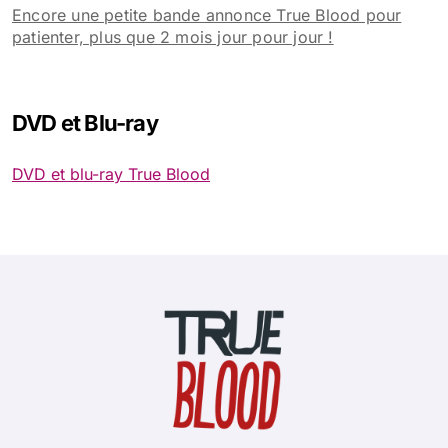
Encore une petite bande annonce True Blood pour
:
patienter, plus que 2 mois jour pour jour !
DVD et Blu-ray
DVD et blu-ray True Blood