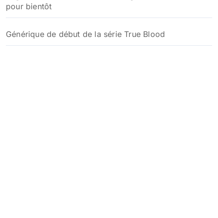
pour bientôt
Générique de début de la série True Blood
Un reboot de la série True Blood en développement
chez HBO