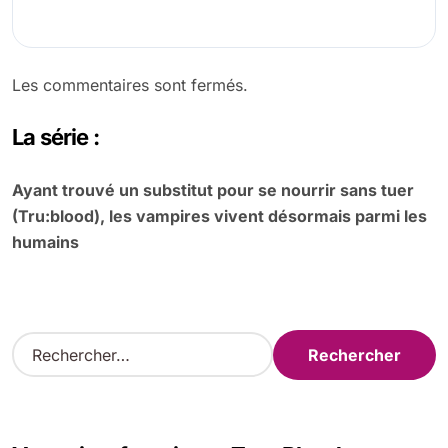
Les commentaires sont fermés.
La série :
Ayant trouvé un substitut pour se nourrir sans tuer
(Tru:blood), les vampires vivent désormais parmi les
humains
R
e
c
h
e